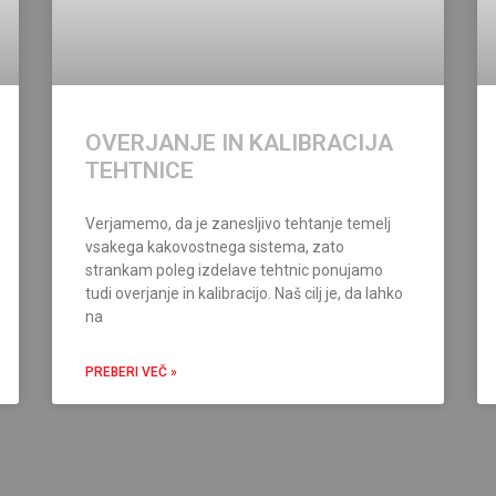
OVERJANJE IN KALIBRACIJA
TEHTNICE
Verjamemo, da je zanesljivo tehtanje temelj
vsakega kakovostnega sistema, zato
strankam poleg izdelave tehtnic ponujamo
tudi overjanje in kalibracijo. Naš cilj je, da lahko
na
PREBERI VEČ »