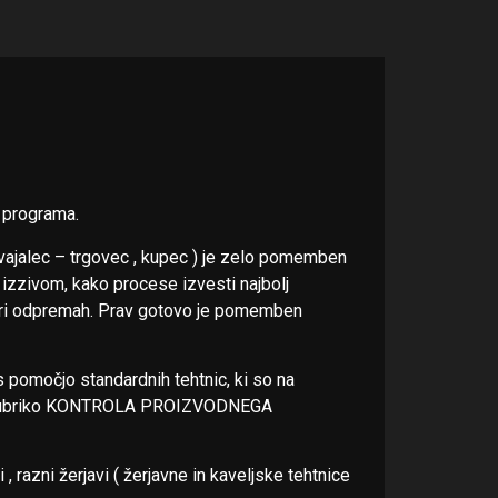
 programa.
oizvajalec – trgovec , kupec ) je zelo pomemben
 izzivom, kako procese izvesti najbolj
 pri odpremah. Prav gotovo je pomemben
 pomočjo standardnih tehtnic, ki so na
glej rubriko KONTROLA PROIZVODNEGA
i , razni žerjavi ( žerjavne in kaveljske tehtnice