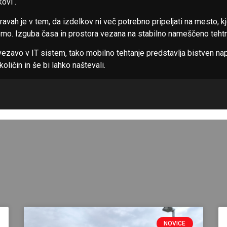
kovi .
avah je v tem, da izdelkov ni več potrebno pripeljati na mesto, k
jemo. Izguba časa in prostora vezana na stabilno nameščeno tehtn
ezavo v IT sistem, tako mobilno tehtanje predstavlja bistven n
oličin in še bi lahko naštevali.
NOVICE