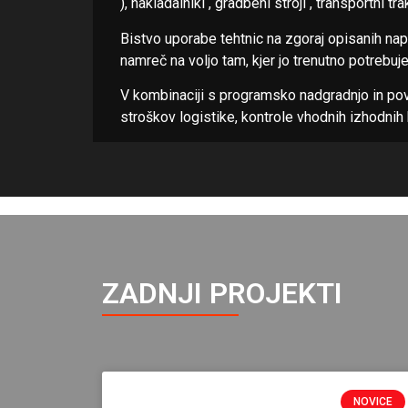
), nakladalniki , gradbeni stroji , transportni tra
Bistvo uporabe tehtnic na zgoraj opisanih napr
namreč na voljo tam, kjer jo trenutno potrebu
V kombinaciji s programsko nadgradnjo in pov
stroškov logistike, kontrole vhodnih izhodnih k
ZADNJI PROJEKTI
NOVICE