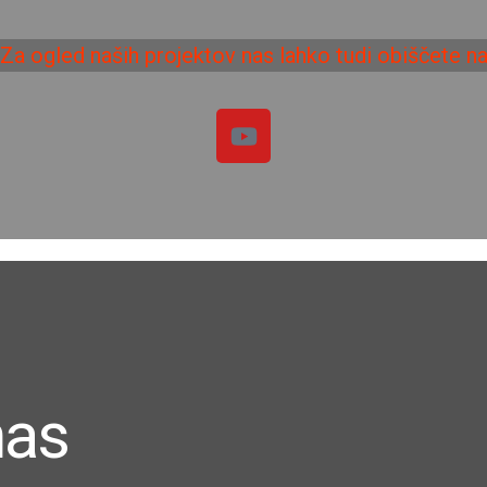
Za ogled naših projektov nas lahko tudi obiščete n
nas