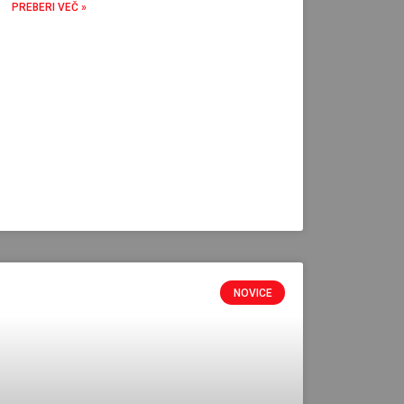
PREBERI VEČ »
NOVICE