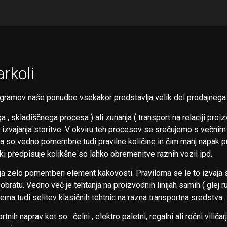
arkoli
ogramov naše ponudbe vsekakor predstavlja velik del prodajnega
ga , skladiščnega procesa ) ali zunanja ( transport na relaciji pr
 izvajanja storitve. V okviru teh procesov se srečujemo s večnim
i pa so vedno pomembne tudi pravilne količine in čim manj napak
, ki predpisuje kolikšne so lahko obremenitve raznih vozil ipd.
ja zelo pomemben element kakovosti. Praviloma se le to izvaja s
obratu. Vedno več je tehtanja na proizvodnih linijah samih ( 
ema tudi selitev klasičnih tehtnic na razna transportna sredstva.
ih naprav kot so : čelni , elektro paletni, regalni ali ročni viličarj