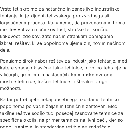
Vrsto let skrbimo za natančno in zanesljivo industrijsko
tehtanje, ki je ključni del vsakega proizvodnega ali
logističnega procesa. Razumemo, da pravočasna in točna
meritev vpliva na učinkovitost, stroške ter končno
kakovost izdelkov, zato našim strankam pomagamo
izbrati rešitev, ki se popolnoma ujema z njihovim načinom
dela.
Ponujamo širok nabor rešitev za industrijsko tehtanje, med
katere spadajo klasične talne tehtnice, mobilno tehtanje na
viličarjih, grabilcih in nakladačih, kamionske oziroma
mostne tehtnice, tračne tehtnice in številne druge
možnosti.
Kadar potrebujete nekaj posebnega, izdelamo tehtnico
popolnoma po vaših željah in tehničnih zahtevah. Med
takšne rešitve sodijo tudi posebej zasnovane tehtnice za
specifična okolja, na primer tehtnica na livni peči, kjer so
pogoji zahtevni in standardne rešitve ne zadoščajo.