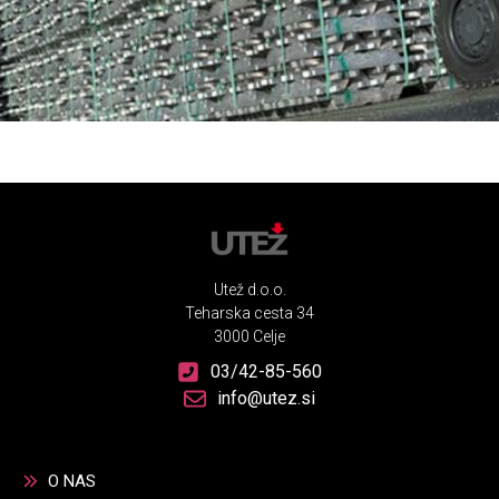
Utež d.o.o.
Teharska cesta 34
3000 Celje
03/42-85-560
info@utez.si
O NAS