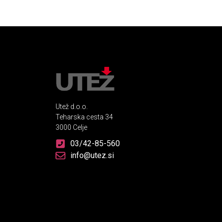
Utež d.o.o.
Teharska cesta 34
3000 Celje
03/42-85-560
info@utez.si